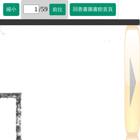
/59
縮小
回善書圖書館首頁
前往