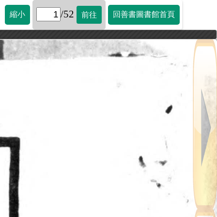
/52
縮小
回善書圖書館首頁
前往