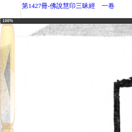
第1427冊-佛說慧印三昧經 一卷
100%