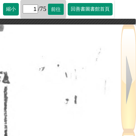
/75
縮小
回善書圖書館首頁
前往