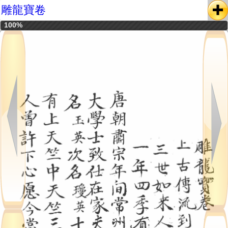
雕龍寶卷
100%