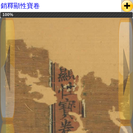
銷釋顯性寶卷
100%