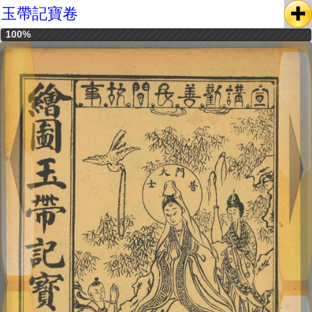
玉帶記寶卷
100%