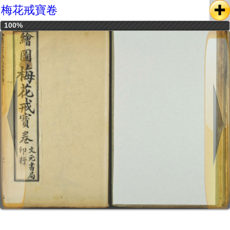
梅花戒寶卷
100%