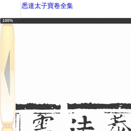
悉達太子寶卷全集
100%