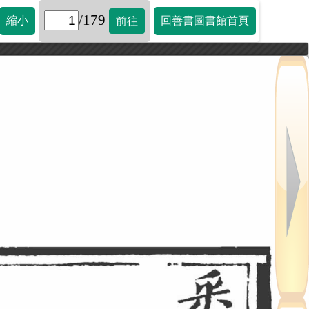
/179
縮小
回善書圖書館首頁
前往