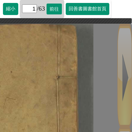
/63
縮小
回善書圖書館首頁
前往