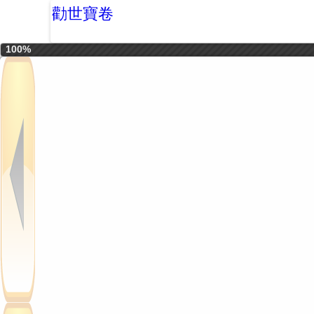
勸世寶卷
100%