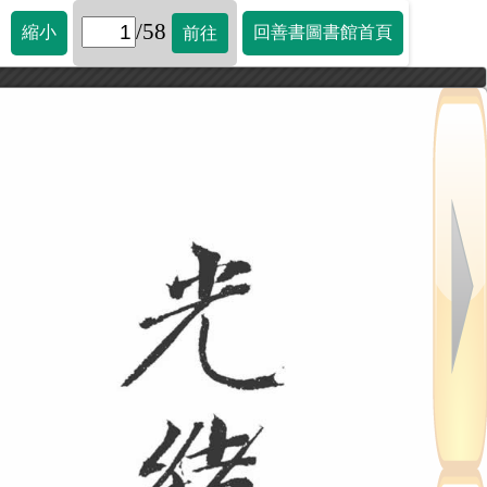
/58
縮小
回善書圖書館首頁
前往