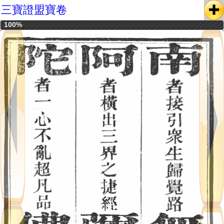
三寶證盟寶卷
100%