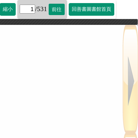
/531
縮小
回善書圖書館首頁
前往