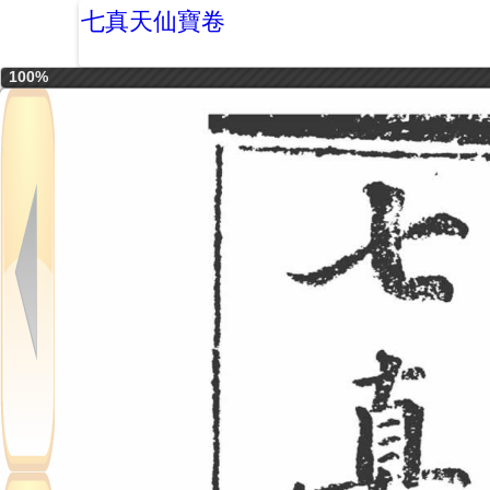
七真天仙寶卷
100%