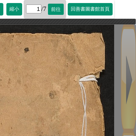
/7
大
縮小
回善書圖書館首頁
前往