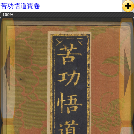
苦功悟道寳卷
100%