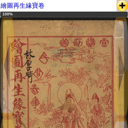
繪圖再生緣寶卷
100%