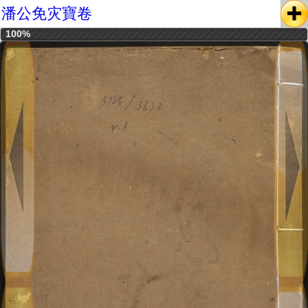
潘公免灾寶卷
100%