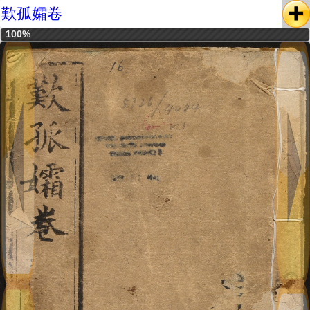
歎孤孀卷
100%