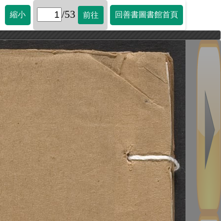
/53
縮小
回善書圖書館首頁
前往