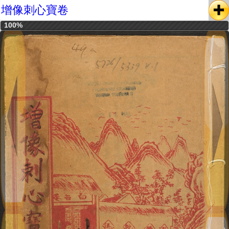
增像刺心寶卷
100%