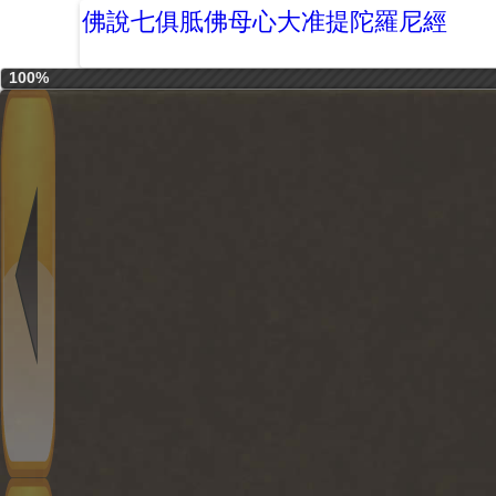
佛說七俱胝佛母心大准提陀羅尼經
100%