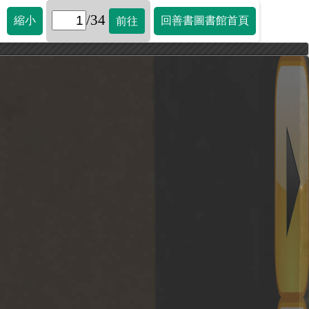
/34
縮小
回善書圖書館首頁
前往