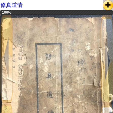
修真道情
100%