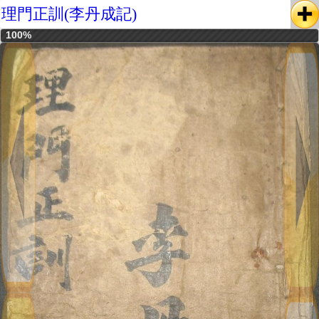
理門正訓(李丹成記)
100%