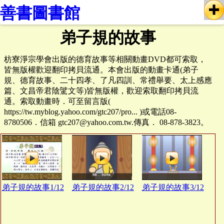
善書圖書館
弟子規的故事
枋寮淨宗學會出版的德育故事等相關動畫DVD都可索取，
皆無版權歡迎翻印拷貝流通。本會出版的動畫卡通(弟子
規、德育故事、二十四孝、了凡四訓、常禮舉要、太上感應
篇、文昌帝君陰騭文等)皆無版權，歡迎索取翻印拷貝流
通。索取動畫時．可至留言版(
https://tw.myblog.yahoo.com/gtc207/pro... )或電話08-
8780506．信箱 gtc207@yahoo.com.tw.傳真． 08-878-3823。
弟子規的故事1/12
弟子規的故事2/12
弟子規的故事3/12