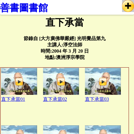
善書圖書館
直下承當
節錄自 [大方廣佛華嚴經] 光明覺品第九
主講人:淨空法師
時間:2004 年 3 月 20 日
地點:澳洲淨宗學院
直下承當01
直下承當02
直下承當03