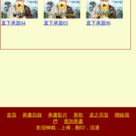
直下承當04
直下承當05
直下承當06
首頁
善書目錄
善書影片
善歌
道之宗旨
聯絡我
們
查詢善書
歡迎轉載，上傳，翻印，流通